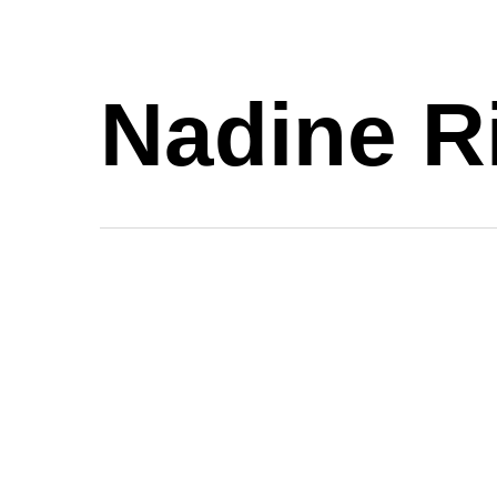
Skip
to
main
Nadine R
content