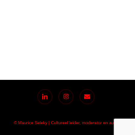
linkedin
instagram
email
© Maurice Seleky | Cultureel leider, moderator en auteur