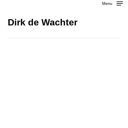
Menu
Skip
to
Close
Dirk de Wachter
main
Menu
content