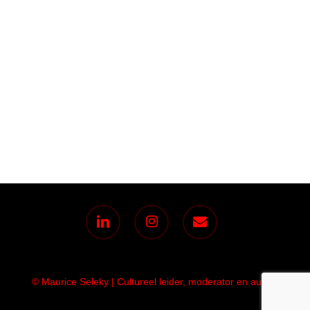
linkedin
instagram
email
© Maurice Seleky | Cultureel leider, moderator en auteur