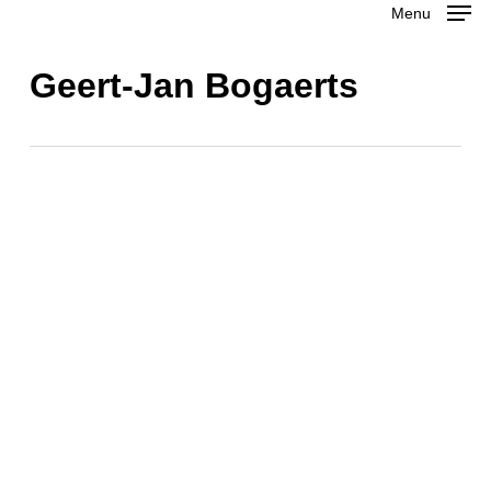
Menu
Skip
to
Close
Geert-Jan Bogaerts
main
Menu
content