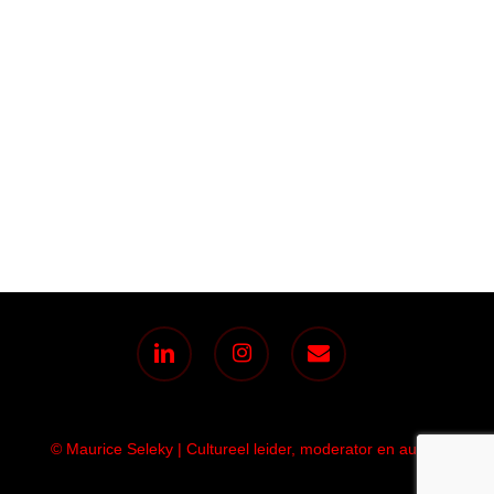
linkedin
instagram
email
© Maurice Seleky | Cultureel leider, moderator en auteur