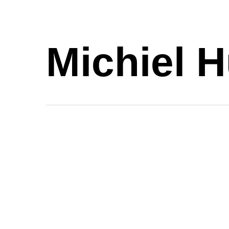
Skip
to
main
Michiel H
content