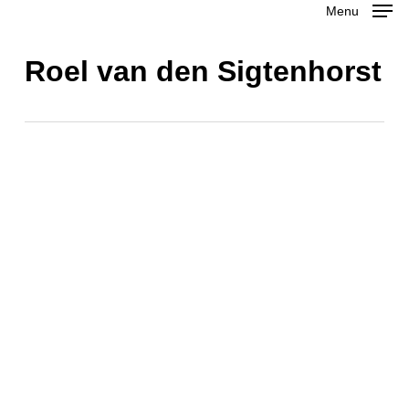
Menu
Skip
to
Close
Roel van den Sigtenhorst
main
Menu
content