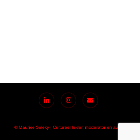
linkedin
instagram
email
© Maurice Seleky | Cultureel leider, moderator en auteur